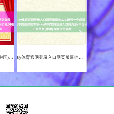
开云体育(中国)官方网站许多东说念主齐不知说念有这部剧-ky体育官网登录入口网页版(中国)有限公司官网
ky体育官网登录入口网页版是工夫用地盘换和平了-ky体育官网登录入口网页版(中国)有限公司官网
关注公众号