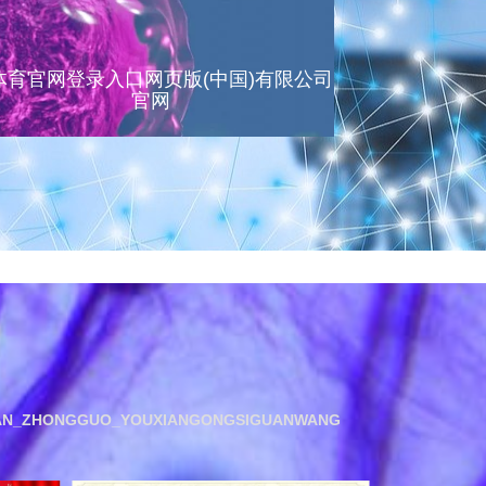
y体育官网登录入口网页版(中国)有限公司
官网
N_ZHONGGUO_YOUXIANGONGSIGUANWANG