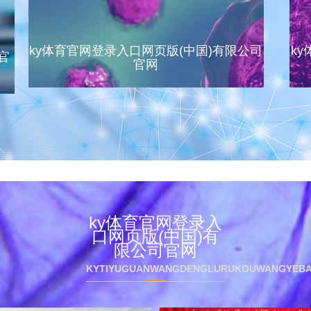
ky体育官网登录入口网页版(中国)有限公司
k
官
官网
ky体育官网登录入
口网页版(中国)有
限公司官网
KYTIYUGUANWANGDENGLURUKOUWANGYEBA