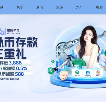
讯
娱乐
新闻
旅游
汽车
电影