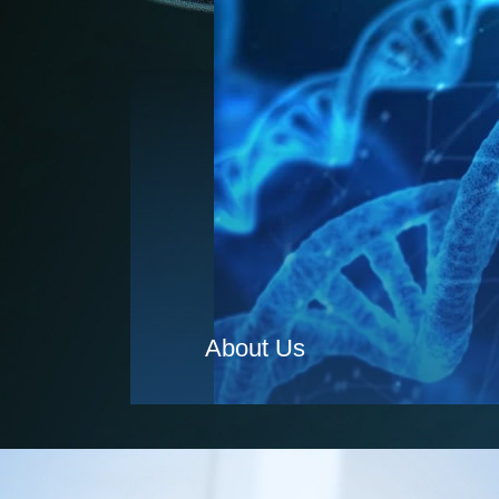
About Us