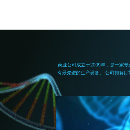
药业公司成立于2009年，是一家
有最先进的生产设备。 公司拥有